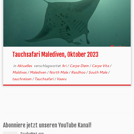
Tauchsafari Malediven, Oktober 2023
in
Aktuelles
verschlagwortet
Ari
/
Carpe Diem
/
Carpe Vita
/
Maldives
/
Malediven
/
North Male
/
Rasdhoo
/
South Male
/
tauchreisen
/
Tauchsafari
/
Vaavu
Abonniere jetzt unseren YouTube Kanal!