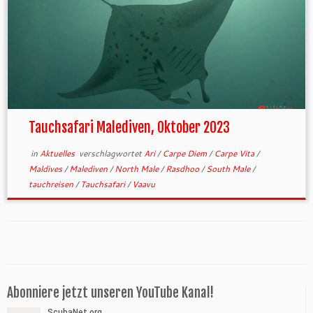
Tauchsafari Malediven, Oktober 2023
in
Aktuelles
verschlagwortet
Ari
/
Carpe Diem
/
Carpe Vita
/
Maldives
/
Malediven
/
North Male
/
Rasdhoo
/
South Male
/
tauchreisen
/
Tauchsafari
/
Vaavu
Abonniere jetzt unseren YouTube Kanal!