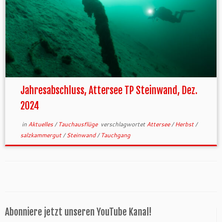
Jahresabschluss, Attersee TP Steinwand, Dez.
2024
in
Aktuelles
/
Tauchausflüge
verschlagwortet
Attersee
/
Herbst
/
salzkammergut
/
Steinwand
/
Tauchgang
Abonniere jetzt unseren YouTube Kanal!