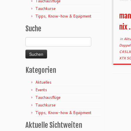
Tauchausflüge
mein
Tauchkurse
Konfi
man 
Tipps, Know-how & Equipment
marke
ist […
nix 
Suche
in
Aktu
Suchen
Doppel
nach:
C45L
XTX 5
Kategorien
Aktuelles
Events
Tauchausflüge
Tauchkurse
Tipps, Know-how & Equipment
Aktuelle Sichtweiten