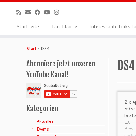
Startseite
Tauchkurse
Interessante Links f
Zum
Inhalt
Start
»
DS4
springen
DS4
Abonniere jetzt unseren
YouTube Kanal!
2 x A
Kategorien
50 so
breit
Aktuelles
LX W
Bewäh
Events
noch 