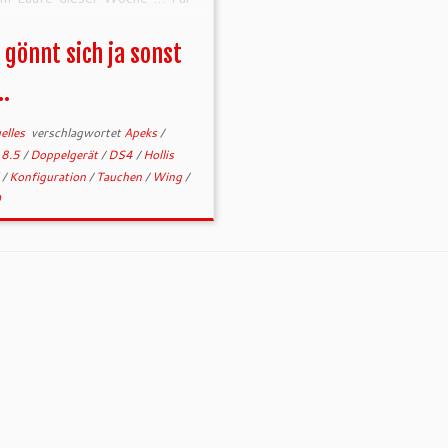
e Zwecke find ich die
guration ziemlich cool
(OK,
gönnt sich ja sonst
ntreu bin ich nicht, aber das
]
…
elles
verschlagwortet
Apeks
/
 8.5
/
Doppelgerät
/
DS4
/
Hollis
X
/
Konfiguration
/
Tauchen
/
Wing
/
0