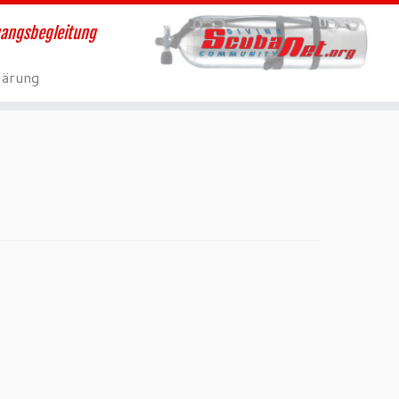
gangsbegleitung
lärung