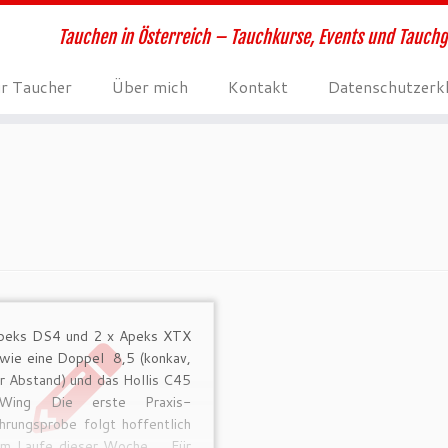
Tauchen in Österreich – Tauchkurse, Events und Tauch
ür Taucher
Über mich
Kontakt
Datenschutzerk
peks DS4 und 2 x Apeks XTX
wie eine Doppel 8,5 (konkav,
er Abstand) und das Hollis C45
ing Die erste Praxis-
rungsprobe folgt hoffentlich
im Laufe dieser Woche … Für